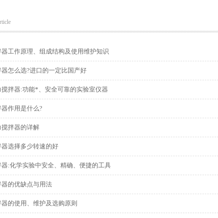
ticle
拌器工作原理、组成结构及使用维护知识
拌器怎么选?进口的一定比国产好
力搅拌器:功能*、安全可靠的实验室仪器
拌器作用是什么?
力搅拌器的详解
拌器选择多少转速的好
拌器:化学实验中安全、精确、便捷的工具
拌器的优缺点与用法
拌器的使用、维护及选购原则