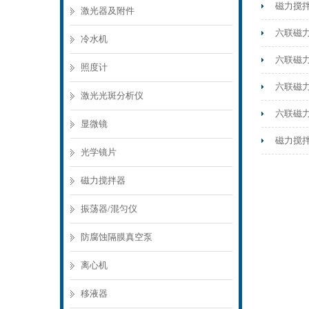
磁力搅
激光器及附件
六联磁
冷水机
六联磁
照度计
六联磁
激光光斑分析仪
六联磁
显微镜
磁力搅
光学镜片
磁力搅拌器
振荡器/混匀仪
防腐蚀隔膜真空泵
离心机
移液器