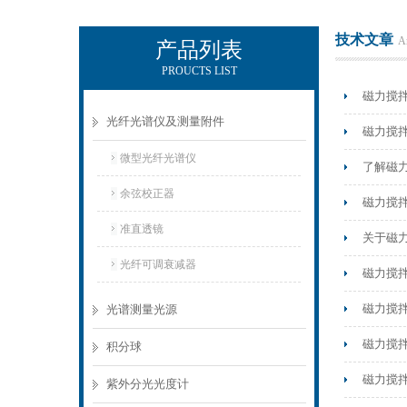
技术文章
Ar
产品列表
PROUCTS LIST
KEWLAB-杭州秋籁科技有限公司
磁力搅
光纤光谱仪及测量附件
磁力搅
微型光纤光谱仪
了解磁
余弦校正器
磁力搅
准直透镜
关于磁
光纤可调衰减器
磁力搅
磁力搅
光谱测量光源
磁力搅
积分球
磁力搅
紫外分光光度计