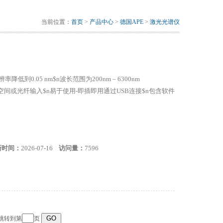
当前位置：
首页
>
产品中心
>
德国APE
>
激光光谱仪
到0.05 nm$n波长范围为200nm – 6300nm
$n自由空间或光纤输入$n易于使用-即插即用通过USB连接$n包含软件
新时间：
2026-07-16
访问量：
7596
 跳转到第
页