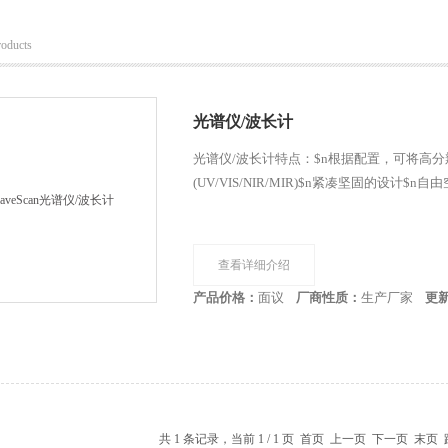
roducts
光谱仪/波长计
光谱仪/波长计特点：$n根据配置，可将高分辨率降低
(UV/VIS/NIR/MIR)$n紧凑坚固的设计
查看详细介绍
产品价格：
面议
厂商性质：
生产厂家
更
共 1 条记录，当前 1 / 1 页 首页 上一页 下一页 末页