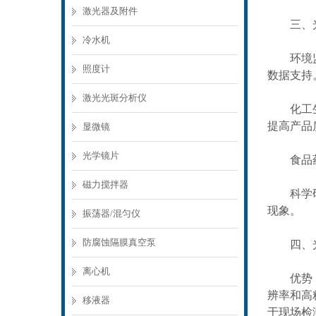
激光器及附件
三、光
冷水机
环境监测
照度计
数据支持
激光光斑分析仪
化工生产
提高产品
显微镜
光学镜片
食品药品
磁力搅拌器
科学研究
现象。
振荡器/混匀仪
防腐蚀隔膜真空泵
四、光
离心机
优势：光
辨率和高
移液器
于现场检