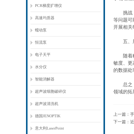
PCR梯度扩增仪
挑战：虽
高速均质器
等问题可
开展相关
蠕动泵
五、展
恒流泵
电子天平
随着科技
敏度、更
水分仪
的数据处
智能消解器
总之，光
超声波细胞破碎仪
领域的拓
超声波清洗机
上一篇：
德国JENOPTIK
下一篇：
意大利LaserPoint