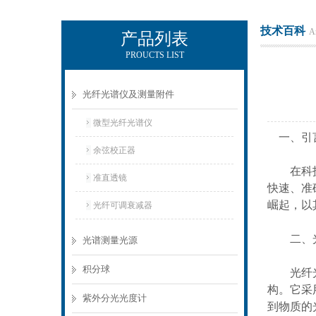
技术百科
Ar
产品列表
PROUCTS LIST
KEWLAB-杭州秋籁科技有限公司
光纤光谱仪及测量附件
微型光纤光谱仪
一、引
余弦校正器
在科技飞
准直透镜
快速、准
崛起，以
光纤可调衰减器
二、光
光谱测量光源
积分球
光纤光谱
构。它采
紫外分光光度计
到物质的