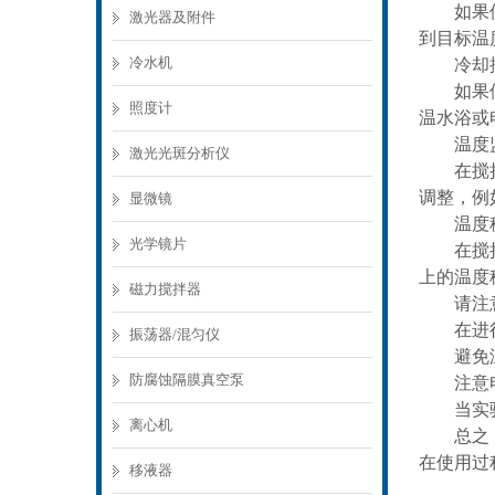
如果使用
激光器及附件
到目标温
冷水机
冷却控
如果使用
照度计
温水浴或
温度监
激光光斑分析仪
在搅拌过
调整，例
显微镜
温度稳
光学镜片
在搅拌容
上的温度
磁力搅拌器
请注意
在进行温
振荡器/混匀仪
避免温度
防腐蚀隔膜真空泵
注意电器
当实验结
离心机
总之，通
在使用过
移液器