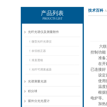
技术百科
Ar
产品列表
PROUCTS LIST
KEWLAB-杭州秋籁科技有限公司
光纤光谱仪及测量附件
微型光纤光谱仪
六联磁力
余弦校正器
控制功能
准备工
准直透镜
在开始独
已连接好
光纤可调衰减器
设定目
使用控制
光谱测量光源
温度控
积分球
根据搅拌
电炉等。
紫外分光光度计
加热控