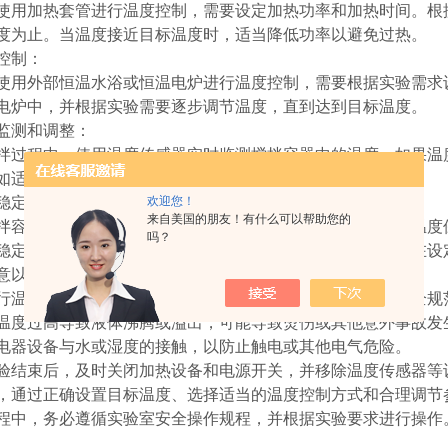
加热套管进行温度控制，需要设定加热功率和加热时间。根据
度为止。当温度接近目标温度时，适当降低功率以避免过热。
制：
外部恒温水浴或恒温电炉进行温度控制，需要根据实验需求设
电炉中，并根据实验需要逐步调节温度，直到达到目标温度。
测和调整：
程中，使用温度传感器实时监测搅拌容器中的温度。如果温度
如适当增加或减小加热功率、调节恒温水浴或电炉温度等。
欢迎您！
定：
来自美国的朋友！有什么可以帮助您的
器达到目标温度后，继续监测温度并调整控制参数，使温度保
吗？
稳定功能，使其能够自动调节搅拌和加热参数，以保持温度在设
以下安全事项：
度控制之前，确保已经充分了解控制器的操作方法和安全规范
过高导致液体沸腾或溢出，可能导致烫伤或其他意外事故发
设备与水或湿度的接触，以防止触电或其他电气危险。
束后，及时关闭加热设备和电源开关，并移除温度传感器等
过正确设置目标温度、选择适当的温度控制方式和合理调节参
程中，务必遵循实验室安全操作规程，并根据实验要求进行操作