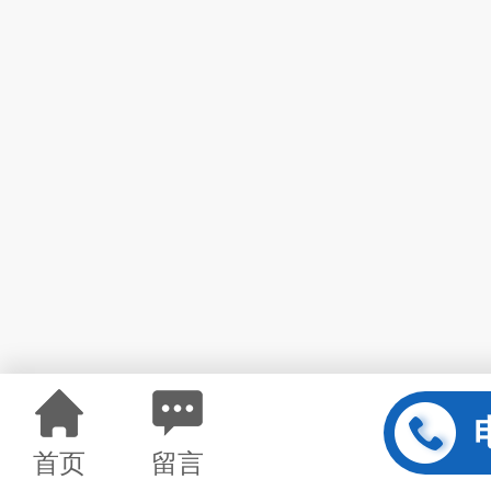
首页
留言