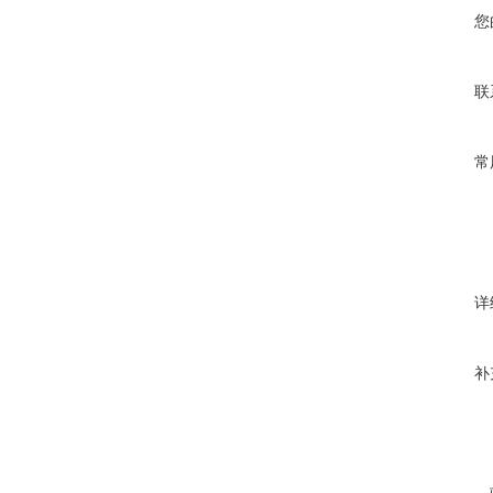
您
联
常
详
补