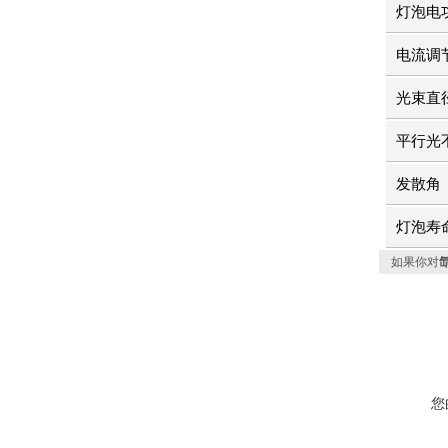
灯泡电
电流调
光束直
平行光
发散角
灯泡寿
如果你对
氙
您