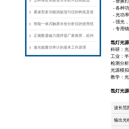
怎样保证实验室冷水机可以高效运
- 替换
- 各种
转？
紧凑型多功能涡旋混匀仪的构造及使
- 光功
- 强光
用
智能一体式触屏水份分析仪的使用优
- 专用
势及维护保养
正规数显磁力搅拌器厂家推荐，杭州
氙灯光源 
秋籁科技产品优势与用户口碑
激光能量功率计的基本工作原理
科研：光
工业：半
检测分析
光源模拟
教学：光
氙灯光源 
波长范
输出光