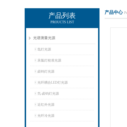
产品中心
P
产品列表
PROUCTS LIST
KEWLAB-杭州秋籁科技有限公司
光谱测量光源
氙灯光源
汞氩灯校准光源
卤钨灯光源
光纤耦合LED灯光源
氘-卤钨灯光源
近红外光源
光纤冷光源