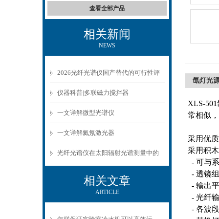
查看全部产品
相关新闻
NEWS
2026光纤光谱仪国产替代的可行性评
氙灯光源 
估与实测数据
仪器科普|多联磁力搅拌器
XLS-5
一文详解微型光谱仪
常相似，
一文详解氦氖激光器
采用优质
采用积木
光纤光谱仪在太阳辐射光谱测量中的
- 可与
应用
- 透镜
相关文章
- 输出
ARTICLE
- 光纤
- 各波