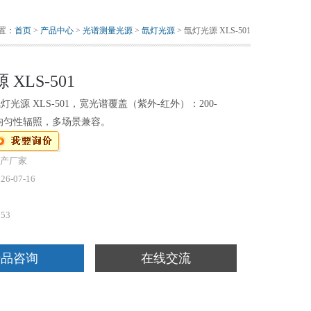
置：
首页
>
产品中心
>
光谱测量光源
>
氙灯光源
> 氙灯光源 XLS-501
XLS-501
灯光源 XLS-501，宽光谱覆盖（紫外-红外）：200-
，高均匀性辐照，多场景兼容。
产厂家
26-07-16
853
产品咨询
在线交流