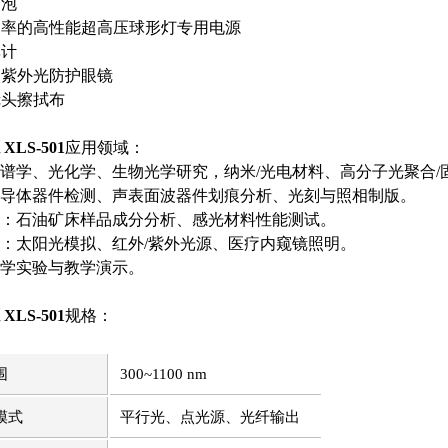
灯泡
功率的高性能超高压球形灯专用电源
率计
，紫外光防护眼镜
镜头擦拭布
XLS-501
应用领域：
谱学、光化学、生物光学研究，纳米/光电材料、高分子光聚合/
导体器件检测、声表面波器件划痕分析、光刻与照相制版。
：石油矿床样品成分分析、感光材料性能测试。
：太阳光模拟、红外/紫外光源、医疗内窥镜照明。
学实验与教学演示。
XLS-501
规格：
围
300~1100 nm
模式
平行光、点光源、光纤输出