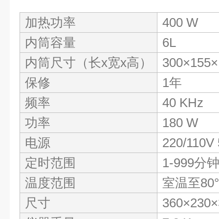
规
加热功率
400 W
格
内筒容量
6L
内筒尺寸（长x宽x高）
300×155
保修
1年
频率
40 KHz
功率
180 W
电源
220/110V
定时范围
1-999分
温度范围
室温至80°
尺寸
360×230