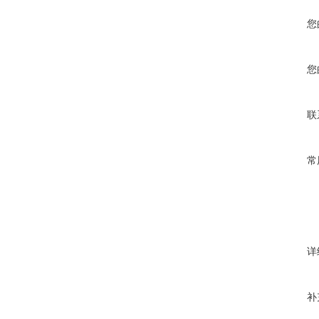
您
您
联
常
详
补