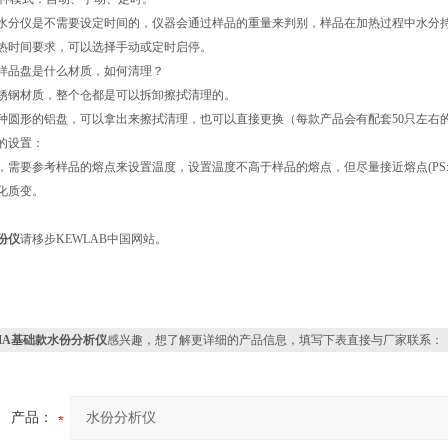
水分仪是不需要设定时间的，仪器会通过样品的重量来判别，样品在加热过程中水分
热时间要求，可以选择手动或定时启停。
仓与样品盘是什么材质，如何清理？
锈钢材质，整个仓都是可以拆卸擦拭清理的。
种圆形的铝盘，可以拿出来擦拭清理，也可以直接更换（每款产品会有配套50只左右
度的设置：
，需要参考样品的熔点来设置温度，设置温度不高于样品的熔点，但尽量接近熔点(PS
化质变。
份仪
请移步KEWLAB中国网站。
MA基础款水份分析仪
感兴趣，想了解更详细的产品信息，填写下表直接与厂家联系：
产品：