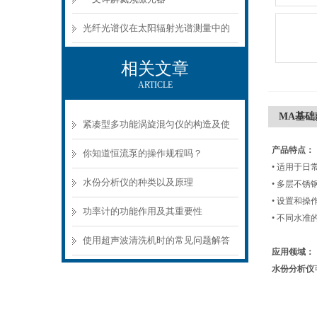
光纤光谱仪在太阳辐射光谱测量中的
应用
相关文章
ARTICLE
MA基础
紧凑型多功能涡旋混匀仪的构造及使
产品特点：
用
你知道恒流泵的操作规程吗？
• 适用于
水份分析仪的种类以及原理
• 多层不
• 设置和操
功率计的功能作用及其重要性
• 不同水
使用超声波清洗机时的常见问题解答
应用领域：
水份分析仪