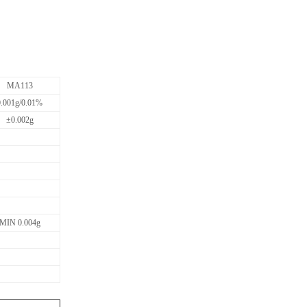
MA113
0.001g/0.01%
±0.002g
MIN 0.004g