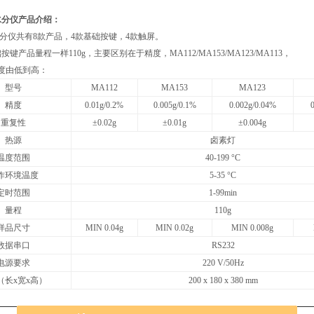
B水分仪产品介绍：
水分仪共有8款产品，4款基础按键，4款触屏。
按键产品量程一样110g，主要区别在于精度，MA112/MA153/MA123/MA113，
度由低到高：
型号
MA112
MA153
MA123
精度
0.01g/0.2%
0.005g/0.1%
0.002g/0.04%
重复性
±0.02g
±0.01g
±0.004g
热源
卤素灯
温度范围
40-199 °C
作环境温度
5-35 °C
定时范围
1-99min
量程
110g
样品尺寸
MIN 0.04g
MIN 0.02g
MIN 0.008g
数据串口
RS232
电源要求
220 V/50Hz
（长x宽x高）
200 x 180 x 380 mm