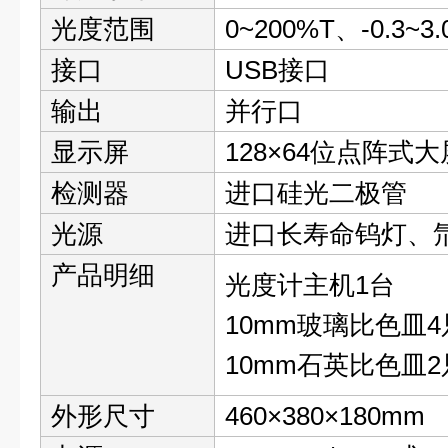
光度范围
0~200%T、-0.3~3
接口
USB接口
输出
并行口
显示屏
128×64位点阵式大
检测器
进口硅光二极管
光源
进口长寿命钨灯、
产品明细
光度计主机1台
10mm玻璃比色皿4
10mm石英比色皿2
外形尺寸
460×380×180mm