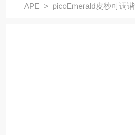
APE
> picoEmerald皮秒可