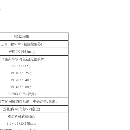
。
MM2030B
三目, 倾斜30° (包括检偏器)
WF10X (Φ18mm)
工作距离平场消色差(无盖玻片)：
PL 5X/0.12；
PL 10X/0.25；
PL 20X/0.40；
PL 40X/0.60；
PL 60X/0.75 (弹簧)
调节的同轴调焦系统；准确调焦2微米。
五孔(内向式滚珠内定位)
双层机械式载物台
(尺寸: 185X140mm,