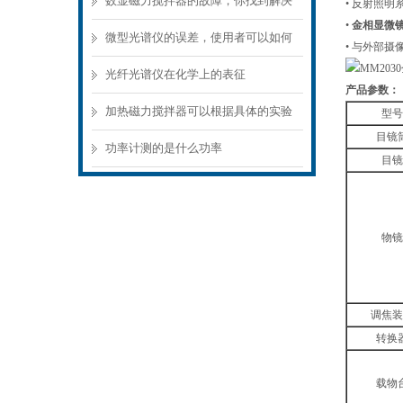
数显磁力搅拌器的故障，你找到解决
• 反射照
•
金相显微
方案了吗？
微型光谱仪的误差，使用者可以如何
• 与外部
巧妙的去避免呢？
光纤光谱仪在化学上的表征
产品参数：
加热磁力搅拌器可以根据具体的实验
型号
目镜
要求加热并控制样本温度
功率计测的是什么功率
目镜
物镜
调焦装
转换
载物