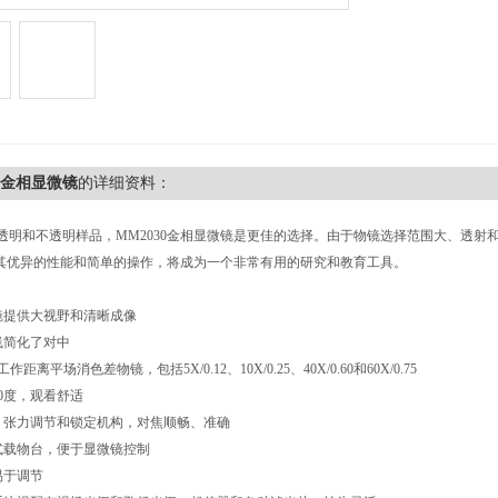
30金相显微镜
的详细资料：
透明和不透明样品，MM2030金相显微镜是更佳的选择。由于物镜选择范围大、透射
0以其优异的性能和简单的操作，将成为一个非常有用的研究和教育工具。
目镜提供大视野和清晰成像
线简化了对中
作距离平场消色差物镜，包括5X/0.12、10X/0.25、40X/0.60和60X/0.75
30度，观看舒适
焦、张力调节和锁定机构，对焦顺畅、准确
械式载物台，便于显微镜控制
易于调节