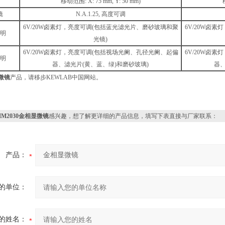
移动范围: X: 75 mm, Y: 50 mm)
镜
N.A.1.25, 高度可调
6V/20W卤素灯，亮度可调(包括蓝光滤光片、磨砂玻璃和聚
6V/20W卤
明
光镜)
6V/20W卤素灯，亮度可调(包括视场光阑、孔径光阑、起偏
6V/20W卤
明
器、滤光片(黄、蓝、绿)和磨砂玻璃)
器、
微镜
产品，请移步KEWLAB中国网站。
MM2030金相显微镜
感兴趣，想了解更详细的产品信息，填写下表直接与厂家联系：
产品：
的单位：
的姓名：