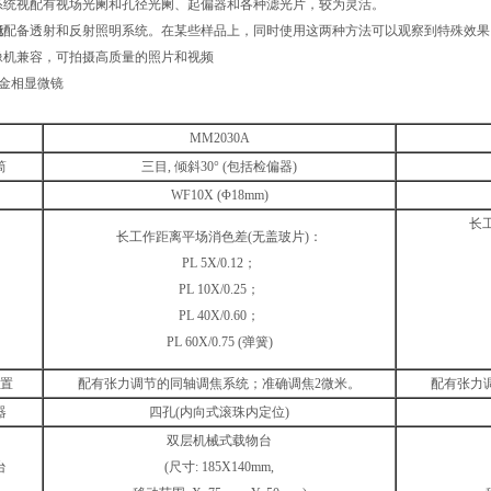
明系统视配有视场光阑和孔径光阑、起偏器和各种滤光片，较为灵活。
镜
配备透射和反射照明系统。在某些样品上，同时使用这两种方法可以观察到特殊效果
摄像机兼容，可拍摄高质量的照片和视频
MM2030A
筒
三目, 倾斜30° (包括检偏器)
WF10X (Φ18mm)
长
长工作距离平场消色差(无盖玻片)：
PL 5X/0.12；
PL 10X/0.25；
PL 40X/0.60；
PL 60X/0.75 (弹簧)
置
配有张力调节的同轴调焦系统；准确调焦2微米。
配有张力
器
四孔(内向式滚珠内定位)
双层机械式载物台
台
(尺寸: 185X140mm,