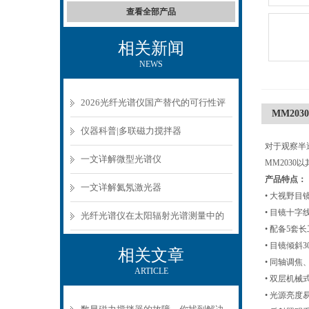
查看全部产品
相关新闻
NEWS
2026光纤光谱仪国产替代的可行性评
MM20
估与实测数据
仪器科普|多联磁力搅拌器
对于观察半
一文详解微型光谱仪
MM203
产品特点：
一文详解氦氖激光器
• 大视野
• 目镜十字
光纤光谱仪在太阳辐射光谱测量中的
• 配备5套长工
应用
• 目镜倾斜
相关文章
• 同轴调
ARTICLE
• 双层机
• 光源亮度