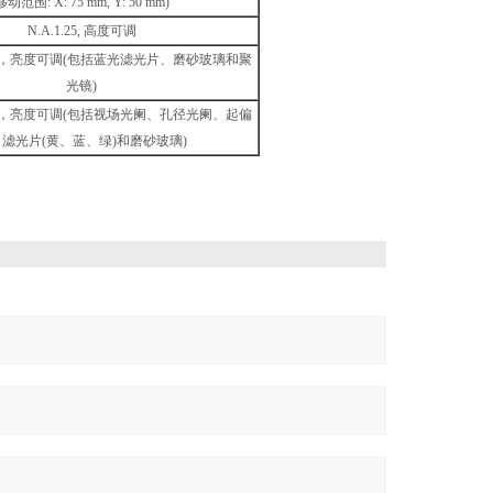
移动范围: X: 75 mm, Y: 50 mm)
N.A.1.25, 高度可调
素灯，亮度可调(包括蓝光滤光片、磨砂玻璃和聚
光镜)
素灯，亮度可调(包括视场光阑、孔径光阑、起偏
滤光片(黄、蓝、绿)和磨砂玻璃)