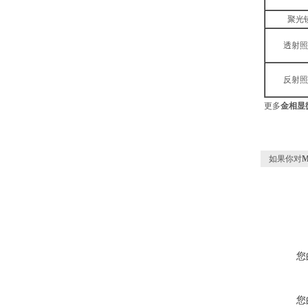
聚光
透射照
反射照
更多
金相显
如果你对
您
您