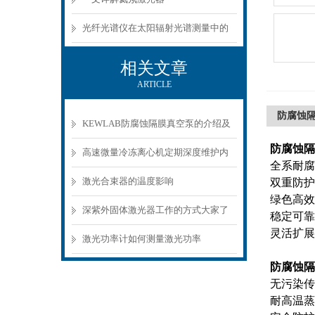
光纤光谱仪在太阳辐射光谱测量中的
应用
相关文章
ARTICLE
防腐蚀隔膜
KEWLAB防腐蚀隔膜真空泵的介绍及
防腐蚀隔膜
操作方法和应用
高速微量冷冻离心机定期深度维护内
全系耐腐
容
激光合束器的温度影响
双重防护
绿色高效
深紫外固体激光器工作的方式大家了
稳定可靠
灵活扩展
解多少
激光功率计如何测量激光功率
防腐蚀隔膜
无污染传
耐高温蒸