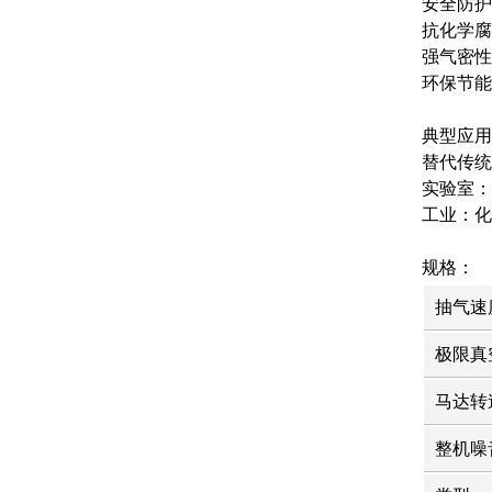
安全防护
抗化学腐
强气密性
环保节能
典型应用
替代传统
实验室：
工业：化
规格：
规
抽气速
格
极限真
马达转
整机噪