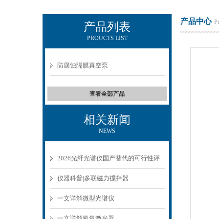
产品中心
P
产品列表
PROUCTS LIST
KEWLAB-杭州秋籁科技有限公司
防腐蚀隔膜真空泵
查看全部产品
相关新闻
NEWS
2026光纤光谱仪国产替代的可行性评
估与实测数据
仪器科普|多联磁力搅拌器
一文详解微型光谱仪
一文详解氦氖激光器