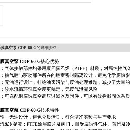
真空泵 CDP-60-G
的详细资料：
真空泵 CDP-60-G
核心优势
：气体接触部件均采用聚四氟乙烯（PTFE）材质，对腐蚀性气
：抽气腔与驱动部件所在的腔室密封隔离设计，避免化学腐蚀影
：无油运行设计，杜绝油雾污染与废油处理难题，减少了大量的
：较水流循环泵真空度更稳定，无废气泄漏风险
：可选配耐腐蚀真空调压过滤器及附件，可以有效拦截固体杂质
真空泵 CDP-60-G
技术特性
输：无油设计，避免介质污染，符合洁净实验与生产要求
汽&冷凝液：PTFE涂层膜片及阀门，耐受腐蚀性气体、蒸汽及