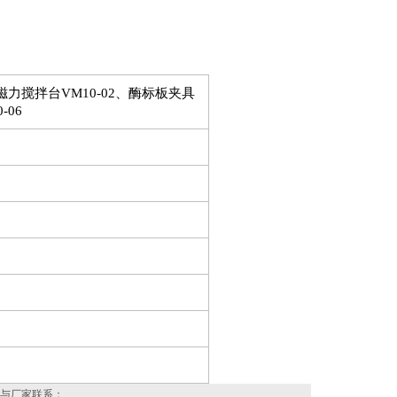
、磁力搅拌台VM10-02、酶标板夹具
-06
与厂家联系：