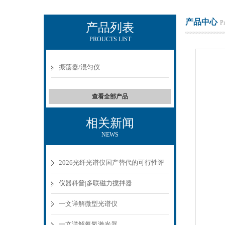
产品中心
P
产品列表
PROUCTS LIST
KEWLAB-杭州秋籁科技有限公司
振荡器/混匀仪
查看全部产品
相关新闻
NEWS
2026光纤光谱仪国产替代的可行性评
估与实测数据
仪器科普|多联磁力搅拌器
一文详解微型光谱仪
一文详解氦氖激光器