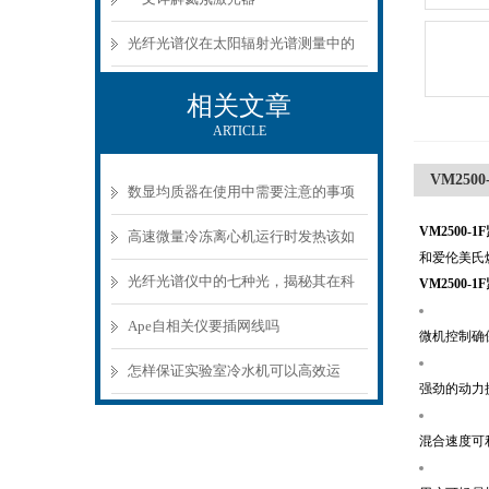
光纤光谱仪在太阳辐射光谱测量中的
应用
相关文章
ARTICLE
VM25
数显均质器在使用中需要注意的事项
VM2500
高速微量冷冻离心机运行时发热该如
和爱伦美氏
何解决？
光纤光谱仪中的七种光，揭秘其在科
VM2500
学领域中的重要作用
Ape自相关仪要插网线吗
微机控制确
怎样保证实验室冷水机可以高效运
强劲的动力
转？
混合速度可