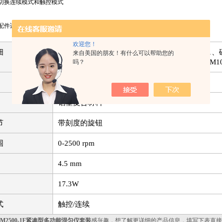
切换连续模式和触控模式
配件适用于不同的容器，如微孔板和爱伦美氏烧瓶
欢迎您！
细
VM2500-1主机、标准垫片、通用夹具VM10-01
来自美国的朋友！有什么可以帮助您的
VM10-03、6孔试管垫片VM10-04、烧杯垫片VM10
吗？
115 ×230 ×60 mm
铝塑复合材料
节
带刻度的旋钮
围
0-2500 rpm
4.5 mm
17.3W
式
触控/连续
VM2500-1F紧凑型多功能混匀仪套装
感兴趣，想了解更详细的产品信息，填写下表直接