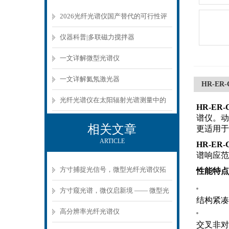
2026光纤光谱仪国产替代的可行性评
估与实测数据
仪器科普|多联磁力搅拌器
一文详解微型光谱仪
一文详解氦氖激光器
HR-ER
光纤光谱仪在太阳辐射光谱测量中的
HR-ER
谱仪。动态
应用
相关文章
更适用于
ARTICLE
HR-ER
谱响应范围
方寸捕捉光信号，微型光纤光谱仪拓
性能特点
展光谱检测边界
方寸窥光谱，微仪启新境 —— 微型光
结构紧凑
纤光谱仪重塑全域检测格局
高分辨率光纤光谱仪
交叉非对