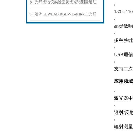
光纤光谱仪实验室荧光光谱测量近红
180～1
外光谱仪
澳洲KEWLAB RGB-VIS-NIR-CL光纤
高灵敏响
光谱仪实验室光谱测量近红外光谱
多种狭缝
USB通
支持二次
应用领域
激光器中
透射/反
辐射测量