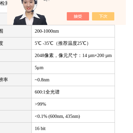
检测
滨松S11639线阵CMOS
围
200-1000nm
度
5℃ -35℃（推荐温度25℃）
2048像素，像元尺寸：14 µm×200 µm
5μm
辨率
~0.8nm
600:1全光谱
>99%
<0.1% (600nm, 435nm)
16 bit