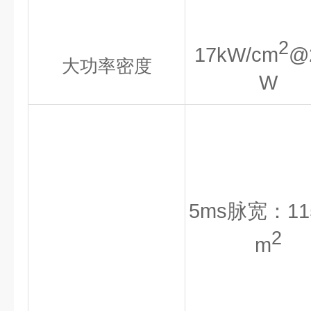
2
17kW/cm
@
大功率密度
W
5ms脉宽：115
2
m